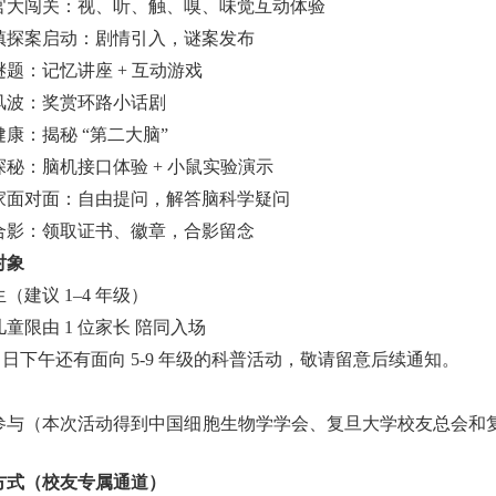
官大闯关：视、听、触、嗅、味觉互动体验
镇探案启动：剧情引入，谜案发布
谜题：记忆讲座 + 互动游戏
风波：奖赏环路小话剧
康：揭秘 “第二大脑”
探秘：脑机接口体验 + 小鼠实验演示
家面对面：自由提问，解答脑科学疑问
合影：领取证书、徽章，合影留念
对象
（建议 1–4 年级）
童限由 1 位家长 陪同入场
 6 日下午还有面向 5-9 年级的科普活动，敬请留意后续通知。
参与（本次活动得到中国细胞生物学学会、复旦大学校友总会和
方式（校友专属通道）