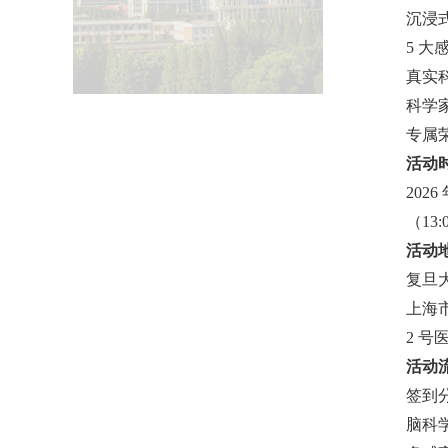
沉浸
5 
真实
科学
专属荣
活动
2026
（13
活动
复旦
上海市
2 号
活动
签到
脑科