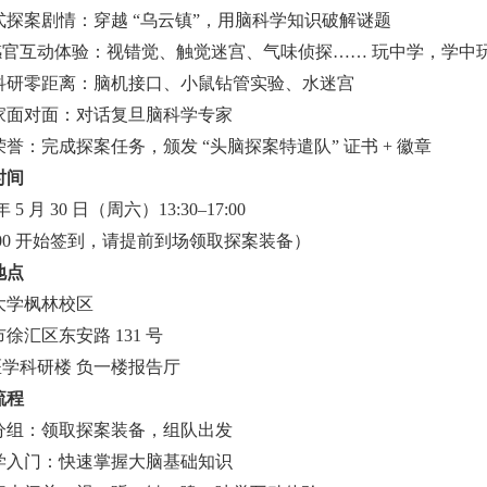
式探案剧情：穿越 “乌云镇”，用脑科学知识破解谜题
大感官互动体验：视错觉、触觉迷宫、气味侦探…… 玩中学，学中
科研零距离：脑机接口、小鼠钻管实验、水迷宫
家面对面：对话复旦脑科学专家
誉：完成探案任务，颁发 “头脑探案特遣队” 证书 + 徽章
时间
 年 5 月 30 日（周六）13:30–17:00
:00 开始签到，请提前到场领取探案装备）
地点
大学枫林校区
徐汇区东安路 131 号
医学科研楼 负一楼报告厅
流程
分组：领取探案装备，组队出发
学入门：快速掌握大脑基础知识