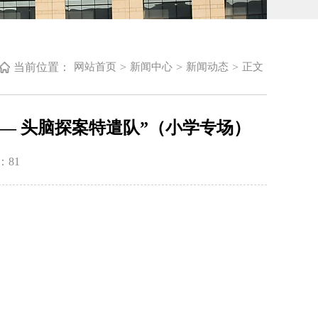
当前位置：
>
>
>
网站首页
新闻中心
新闻动态
正文
—— 头脑探案特遣队”（小学专场）
：
81