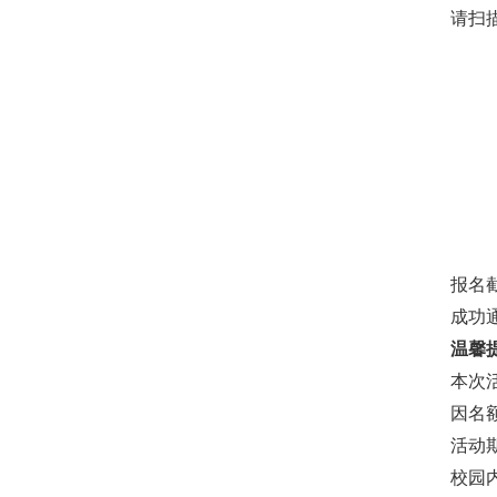
请扫
报名
成功
温馨
本次
因名
活动
校园