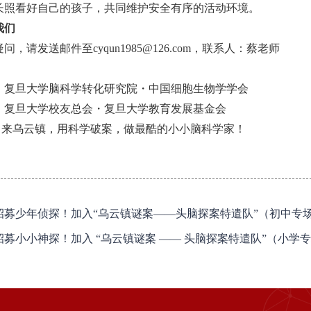
长照看好自己的孩子，共同维护安全有序的活动环境。
我们
问，请发送邮件至cyqun1985@126.com，联系人：蔡老师
：
复旦大学脑科学转化研究院・中国细胞生物学学会
：
复旦大学校友总会・复旦大学教育发展基金会
云镇，用科学破案，做最酷的小小脑科学家！
招募少年侦探！加入“乌云镇谜案——头脑探案特遣队”（初中专
招募小小神探！加入 “乌云镇谜案 —— 头脑探案特遣队”（小学