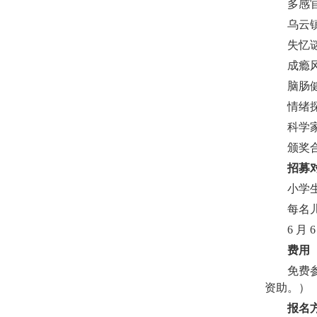
多感
乌云
失忆
成瘾
脑肠健
情绪
科学
颁奖
招募
小学生
每名儿
6 月
费用
免费
资助。）
报名