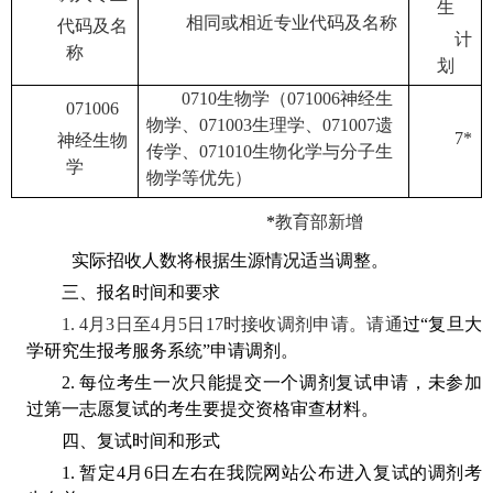
生
相同或相近专业代码及名称
代码及名
计
称
划
0710
生物学（
071006
神经生
071006
物学、
071003
生理学、
071007
遗
7*
神经生物
传学、
071010
生物化学与分子生
学
物学等优先）
*
*
教育部新增
实际招收人数将根据生源情况适当调整。
三、报名时间和要求
1. 4
月
3
日至
4
月
5
日
17
时接收调剂申请。请通
过“复旦大
学研究生报考服务系统”申请调剂。
2.
每位考生一次只能提交一个调剂复试申请，未参加
过第一志愿复试的考生要提交资格审查材料。
四、复试时间和形式
1.
暂定
4
月
6
日左右在我院网站公布进入复试的调剂考