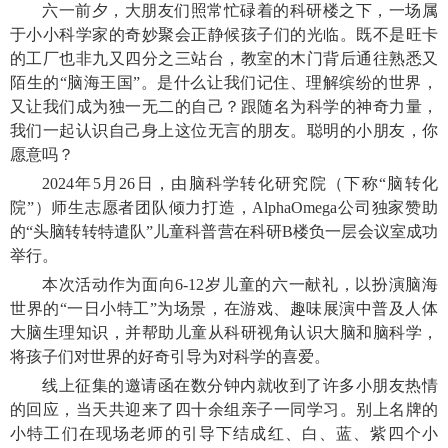
六一前夕，大朋友们照常忙碌着的科研楼之下，一场属
于小小科学家的奇妙聚会正静候孩子们的光临。既不是旺卡
的工厂也非九又四分之三站台，教室的木门背后通往熟悉又
陌生的“脑海王国”。是什么让我们记住、理解缤纷的世界，
又让我们成为独一无二的自己？跟随名为科学的神奇力量，
我们一起认识自己身上这位无言的朋友。聪明的小朋友，你
愿意吗？
2024年5月26日，由脑科学转化研究院（下称“脑转化
院”）师生志愿者团队倾力打造，AlphaOmega公司独家赞助
的“头脑转转特遣队”儿童科普营在科研B楼负一层会议室成功
举行。
本次活动作为面向6-12岁儿童的六一献礼，以扮演脑海
世界的“一日小特工”为场景，在游戏、趣味展演中普及人体
大脑生理知识，并帮助儿童从科研视角认识大脑和脑科学，
将孩子们对世界的好奇引导为对科学的喜爱。
线上征集的邀请函在数分钟内就收到了许多小朋友热情
的回应，当天共迎来了四十余组亲子一同学习。别上名牌的
小特工们在现场老师的引导下结成红、白、蓝、紫四个小