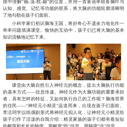
摸中理解“额-顶-枕-颞”的位置，并用一首童谣串联各脑叶与
认知、感觉、记忆等功能的联系，将大脑的功能轮廓清晰明
了地勾勒在孩子们面前。
小科学家们初识脑海王国，将好奇心不遗余力地化作一
串串问题填满课堂。愉快的互动中，孩子们已将大脑的基本
知识流畅地记忆下来。
课堂由大脑自然引入神经元的概念，提出大脑执行功能
的基本方式——信息传递。神经元作为大脑功能的重要承担
者，具有怎样的特征，又如何执行自己的工作呢？脑海世界
的住民——“神经元小精灵”远道而来，出现在孩子们面前。
李洁同学以纸偶剧形式将神经元拟人化，让神经元小精灵给
孩子们作了活泼的自我介绍：精灵家族的孩子们都有着短短
的树突和长长的轴突，用树突“听”信息，用轴突“说”信息。