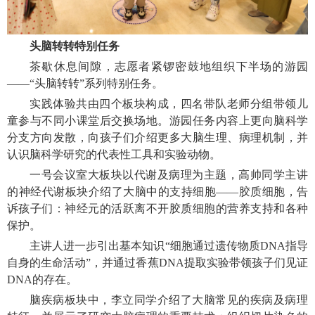
头脑转转特别任务
茶歇休息间隙，志愿者紧锣密鼓地组织下半场的游园
——“头脑转转”系列特别任务。
实践体验共由四个板块构成，四名带队老师分组带领儿
童参与不同小课堂后交换场地。游园任务内容上更向脑科学
分支方向发散，向孩子们介绍更多大脑生理、病理机制，并
认识脑科学研究的代表性工具和实验动物。
一号会议室大板块以代谢及病理为主题，高帅同学主讲
的神经代谢板块介绍了大脑中的支持细胞——胶质细胞，告
诉孩子们：神经元的活跃离不开胶质细胞的营养支持和各种
保护。
主讲人进一步引出基本知识“细胞通过遗传物质DNA指导
自身的生命活动”，并通过香蕉DNA提取实验带领孩子们见证
DNA的存在。
脑疾病板块中，李立同学介绍了大脑常见的疾病及病理