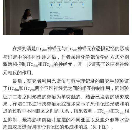
在探究清楚
ITc
神经元与
ITc
神经元在恐惧记忆的形成
dm
vm
与消退中的不同作用之后，作者采用化学遗传学的方式分别
激活和抑制
ITc
和
ITc
的神经元，进一步证实了这两类神经
dm
vm
元相反的作用。
最后，研究者利用光遗传与电生理记录的研究手段验证
了
ITc
和
ITc
两个亚区神经元之间的相互抑制作用，同时验
dm
vm
证了二者之间形成的突触为单突触的。结合已发表的研究成
果，作者
CTB
逆行跨突触示踪技术揭示了恐惧记忆形成和消
退的过程中不同脑区之间的联系，结果表明，
ITc
和
ITc
相
dm
vm
互抑制，最终影响前额叶皮层的不同亚区以及腹外侧导水管
周围灰质进而调控恐惧记忆的形成和消退（见下图
）。