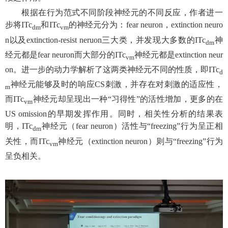
根据在行为范式不同阶段神经元的不同反应，作者进一
步将
ITc
和
ITc
的神经元分为：
fear neuron
，
extinction neuro
dm
vm
n
以及
extinction-resist neruon
三大类，并发现大多数的
ITc
神
dm
经元都是
fear neuron
而大部分的
ITc
神经元都是
extinction neur
vm
on
。进一步的动力学解析了这两类神经元不同的性质，即
ITc
d
神经元能够及时的响应
CS
刺激，并存在对刺激的适应性，
m
而
ITc
神经元却呈现出一种
“
习得性
”
的活性增加，更多的在
vm
US omission
的早期发挥作用。同时，相关性分析的结果表
明，
ITc
神经元（
fear neuron
）活性与
“freezing”
行为呈正相
dm
关性，而
ITc
神经元（
extinction neuron
）则与
“freezing”
行为
vm
呈负相关。