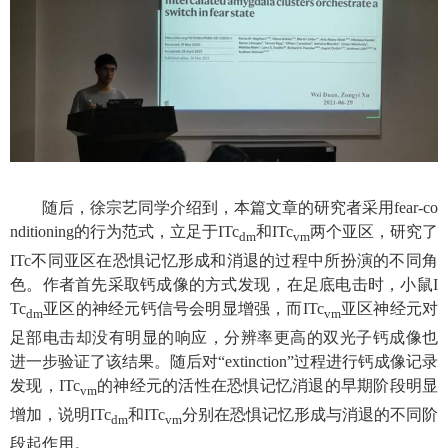
随后，徐宗艺同学介绍到，本篇文章的研究者采用
fear-co
nditioning
的行为范式，立足于
ITc
和
ITc
两个亚区，研究了
dm
vm
ITc
不同亚区在恐惧记忆形成和消退的过程中所扮演的不同角
色。作者首先采取钙成像的方式发现，在足底电击时，小鼠
I
Tc
亚区的神经元钙信号会明显增强，而
ITc
亚区神经元对
dm
vm
足部电击却没有明显的响应，分辨率更高的双光子钙成像也
进一步验证了该结果。随后对
“extinction”
过程进行钙成像记录
发现，
ITc
的神经元的活性在恐惧记忆消退的早期阶段明显
vm
增加，说明
ITc
和
ITc
分别在恐惧记忆形成与消退的不同阶
dm
vm
段起作用。