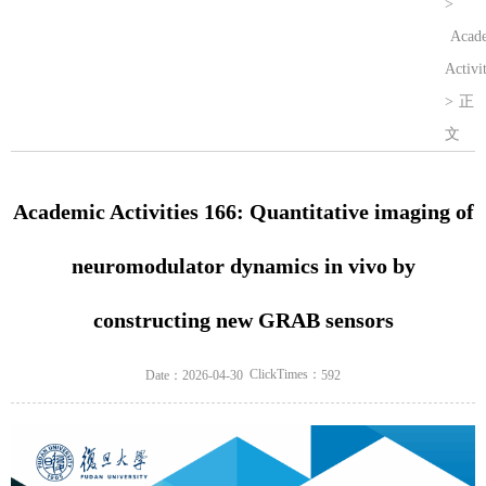
>
Acad
Activit
>
正
文
Academic Activities 166: Quantitative imaging of
neuromodulator dynamics in vivo by
constructing new GRAB sensors
ClickTimes：
Date：2026-04-30
592