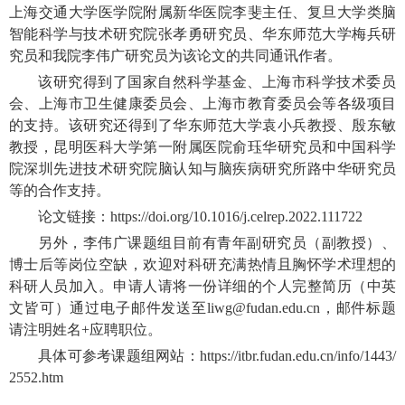
上海交通大学医学院附属新华医院李斐主任、复旦大学类脑
智能科学与技术研究院张孝勇研究员、华东师范大学梅兵研
究员和我院李伟广研究员为该论文的共同通讯作者。
该研究得到了国家自然科学基金、上海市科学技术委员
会、上海市卫生健康委员会、上海市教育委员会等各级项目
的支持。该研究还得到了华东师范大学袁小兵教授、殷东敏
教授，昆明医科大学第一附属医院俞珏华研究员和中国科学
院深圳先进技术研究院脑认知与脑疾病研究所路中华研究员
等的合作支持。
论文链接：
https://doi.org/10.1016/j.celrep.2022.111722
另外，李伟广课题组目前有青年副研究员（副教授）、
博士后等岗位空缺，欢迎对科研充满热情且胸怀学术理想的
科研人员加入。申请人请将一份详细的个人完整简历（中英
文皆可）通过电子邮件发送至
liwg@fudan.edu.cn，
邮件标题
请注明姓名+应聘职位。
具体可参考课题组网站：
https://itbr.fudan.edu.cn/info/1443/
2552.htm