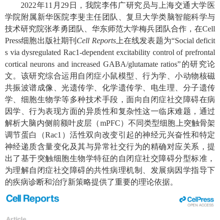
2022年11月29日，我院李伟广研究员与上海交通大学医
学院附属新华医院李斐主任团队、复旦大学类脑智能科学与
技术研究院张孝勇团队、华东师范大学梅兵团队合作，在Cell
Press细胞出版社期刊
Cell Reports
上在线发表题为
“Social deficit
s via dysregulated Rac1-dependent excitability control of prefrontal
cortical neurons and increased GABA/glutamate ratios”
的研究论
文。该研究综合运用自闭症小鼠模型、行为学、小动物核磁
共振波谱成像、光遗传学、化学遗传学、电生理、分子遗传
学、细胞生物学等多种技术手段，面向自闭症社交障碍在病
因学、行为表现方面的异质性和复杂性这一临床难题，通过
解析大脑内侧前额叶皮层（mPFC）不同类型细胞上突触骨架
调节蛋白（Rac1）活性双向改变引起的神经元兴奋性和特定
神经递质含量变化及其与异常社交行为的精确对应关系，提
出了基于突触细胞生物学特征的自闭症社交障碍分型标准，
为理解自闭症社交障碍的共性病理机制、发展病因学指导下
的疾病诊断和治疗新策略提供了重要的理论依据。