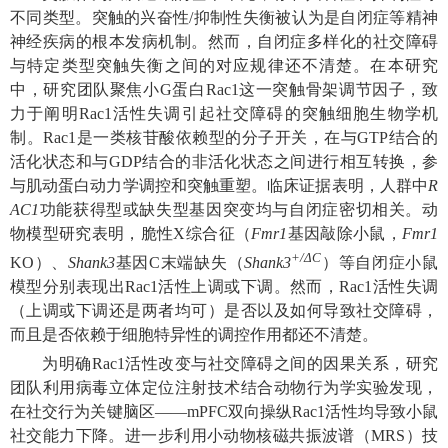
不同类型。突触的兴奋性/抑制性失衡被认为是自闭症等精神
神经疾病的根本发病机制。然而，自闭症多样化的社交障碍
与特定类型突触失衡之间的对应规律还不清楚。在本研究
中，研究团队聚焦小G蛋白Rac1这一突触骨架调节因子，致
力于阐明Rac1活性失调引起社交障碍的突触细胞生物学机
制。Rac1是一类核苷酸依赖型的分子开关，在与GTP结合的
活化状态和与GDP结合的非活化状态之间进行相互转换，参
与肌动蛋白动力学调控和突触重塑。临床证据表明，人群中
R
AC1
功能获得型或缺失型基因突变均与自闭症密切相关。动
物模型研究表明，脆性X综合征（
Fmr1
基因敲除小鼠，
Fmr1
+/ΔC
KO）、
Shank3
基因C末端缺失（
Shank3
）等自闭症小鼠
模型分别表现出Rac1活性上调或下调。然而，Rac1活性失调
（上调或下调还是两者均可）是否以及如何导致社交障碍，
而且是否依赖于细胞特异性的调控作用都还不清楚。
为明确Rac1活性改变与社交障碍之间的因果关系，研究
团队利用病毒立体定位注射技术结合动物行为学实验发现，
在社交行为关键脑区——mPFC双向操纵Rac1活性均导致小鼠
社交能力下降。进一步利用小动物核磁共振波谱（MRS）技