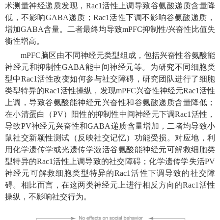
术测量神经递质发现，Rac1活性上调导致谷氨酸递质含量降
低，不影响GABA递质；Rac1活性下调不影响谷氨酸递质，
增加GABA含量。二者最终均导致mPFC抑制性/兴奋性比值失
衡性增高。
mPFC脑区由不同神经元类型组成，包括兴奋性谷氨酸能
神经元和抑制性GABA能中间神经元等。为研究不同细胞类
型中Rac1活性改变如何参与社交障碍，研究团队进行了细胞
类型特异的Rac1活性操纵，发现mPFC兴奋性神经元Rac1活性
上调，导致谷氨酸能神经元兴奋性和谷氨酸递质含量降低；
在小清蛋白（PV）阳性的抑制性中间神经元下调Rac1活性，
导致PV神经元兴奋性和GABA递质含量增加，二者均导致小
鼠社交新颖性测试（反映社交记忆）功能受损。对应地，利
用化学遗传学或光遗传学激活谷氨酸能神经元可解救细胞类
型特异的Rac1活性上调导致的社交障碍；化学遗传学失活PV
神经元可解救细胞类型特异的Rac1活性下调导致的社交障
碍。相比而言，在这两类神经元上进行相反方向的Rac1活性
操纵，不影响社交行为。