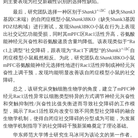
则主要表现为社交新颖性识别的选择性缺陷。
+/ΔC
最后，研究团队选择一种区别于
Shank3
（缺失
Shank3
基因C末端）的自闭症模型小鼠
Shank3B
KO（缺失Shank3基因
PDZ结构域）进行测试，发现
Shank3B
KO小鼠在行为上表现
出社交记忆功能受损，同时其mPFC区Rac1活性升高，谷氨酸
能神经元兴奋性和谷氨酸递质含量均降低。该表现类似于“Ra
+/ΔC
c1上调型”社交障碍，跟表现为“Rac1下调型”的
Shank3
自
闭症模型小鼠截然相反。为此，研究团队在
Shank3B
KO小鼠
mPFC谷氨酸能神经元选择性地进行Rac1活性抑制或神经元兴
奋性上调干预，发现均能明显改善该自闭症模型小鼠的社交
障碍。
总之，该研究从突触细胞生物学的角度，建立了mPFC神
经元Rac1活性异常以细胞类型特异的方式调节神经元兴奋性
和突触抑制性/兴奋性比值失衡进而导致社交障碍的工作模
型，揭示了Rac1活性双向改变引致不同类型社交障碍的融合
生物学机制，使得自闭症社交障碍的分型成为可能，为发展
生物学机制指导下的社交障碍干预新策略奠定了理论基础。
华东师范大学博士研究生马冰珂为该论文的第一作者。