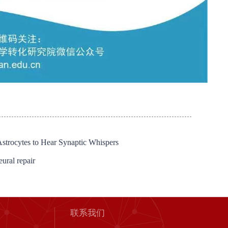
rocytes to Hear Synaptic Whispers
ral repair
联系我们