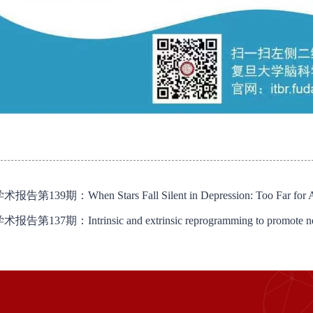
术报告第139期：When Stars Fall Silent in Depression: Too Far for Ast
术报告第137期：Intrinsic and extrinsic reprogramming to promote neu