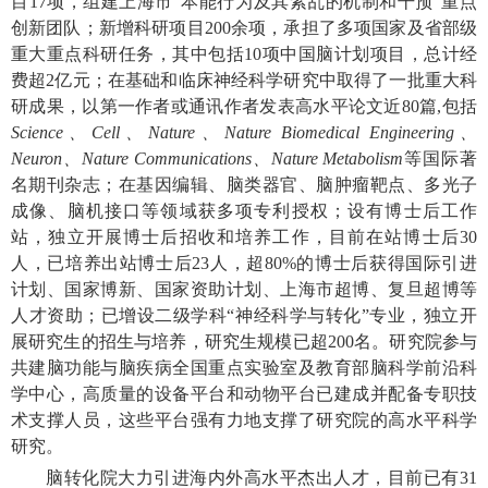
目17项，组建上海市“本能行为及其紊乱的机制和干预”重点
创新团队；新增科研项目200余项，承担了多项国家及省部级
重大重点科研任务，其中包括10项中国脑计划项目，总计经
费超2亿元；在基础和临床神经科学研究中取得了一批重大科
研成果，以第一作者或通讯作者发表高水平论文近80篇,包括
Science、Cell、Nature、Nature Biomedical Engineering、
Neuron、Nature Communications、Nature Metabolism
等国际著
名期刊杂志；在基因编辑、脑类器官、脑肿瘤靶点、多光子
成像、脑机接口等领域获多项专利授权；设有博士后工作
站，独立开展博士后招收和培养工作，目前在站博士后30
人，已培养出站博士后23人，超80%的博士后获得国际引进
计划、国家博新、国家资助计划、上海市超博、复旦超博等
人才资助；已增设二级学科“神经科学与转化”专业，独立开
展研究生的招生与培养，研究生规模已超200名。研究院参与
共建脑功能与脑疾病全国重点实验室及教育部脑科学前沿科
学中心，高质量的设备平台和动物平台已建成并配备专职技
术支撑人员，这些平台强有力地支撑了研究院的高水平科学
研究。
脑转化院大力引进海内外高水平杰出人才，目前已有31