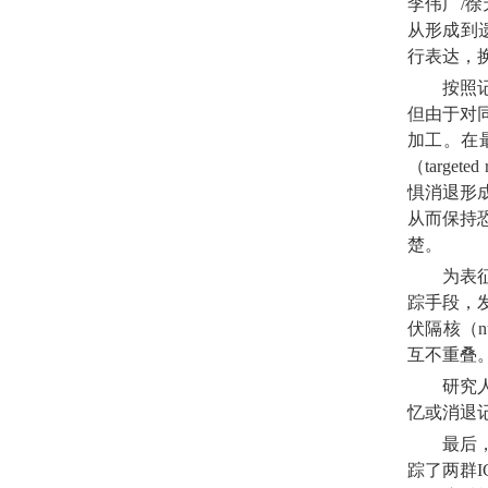
李伟广/
从形成到遗
行表达，
按照
但由于对
加工。在最
（target
惧消退形
从而保持
楚。
为表
踪手段，发
伏隔核（nu
互不重叠。
研究
忆或消退
最后
踪了两群I