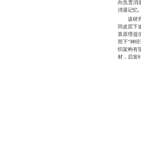
向负责消退
消退记忆
该研
同皮层下
算原理提
而下”神
织架构有
材，启发