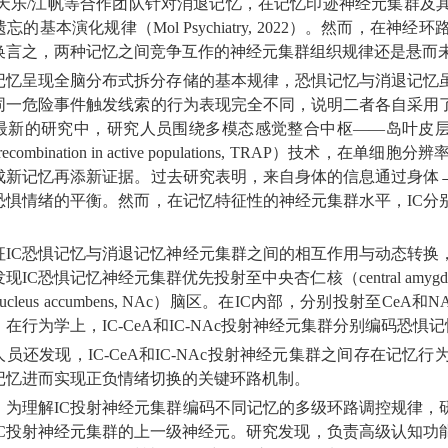
徐天乐/江帆等合作团队针对消退记忆，在记忆印迹神经元集群及
忘的基本演化规律（Mol Psychiatry, 2022）。然而
换言之，两种记忆之间竞争互作的神经元集群组织规律还是悬而
记忆呈现全脑分布式拆分存储的基本规律，恐惧记忆与消退记忆
同一危险事件触发线索的行为表现完全不同，说明二者各自采用
新的研究中，研究人员围绕多模态感觉整合中枢——岛叶皮层（insul
ed recombination in active populations, TR
成新记忆再添新证据。过去研究表明，来自身体的信息通过身体→
恐惧情绪的平衡。然而，在记忆特征性的神经元集群水平，IC分
征IC恐惧记忆与消退记忆神经元集群之间的相互作用与动态转换
现IC恐惧记忆神经元集群优先投射至中央杏仁核（central amyg
cleus accumbens, NAc）脑区。在IC内部，分别投射至CeA
在行为学上，IC-CeA和IC-NAc投射神经元集群分别编码恐惧
人员还发现，IC-CeA和IC-NAc投射神经元集群之间存在记
记忆进而实现正负情绪切换的关键环路机制。
，为理解IC投射神经元集群编码不同记忆的多级环路调控规律，
C投射神经元集群的上一级神经元。研究发现，负责高级认知功能的额叶皮层（如