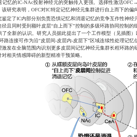
记忆的IC-NAc投射神经元的突触传入更强。选择性激活OFC→
。该研究表明，OFC对IC特定记忆神经元集群进行自上而下的
究鉴定了IC内部分别负责恐惧记忆和消退记忆的竞争互作性神经
途径且同时受到额叶皮层“自上而下”控制的多级环路协同控制的
供了全新的认识。研究人员据此提出了一个工作模型（见插图）
经环路连接可作为沿“皮层间-皮层内-皮层下”区域连续性处理记
望激发在全脑范围内识别更多皮层间记忆神经元集群长程环路的
针对相关情感障碍的新型精准干预策略。