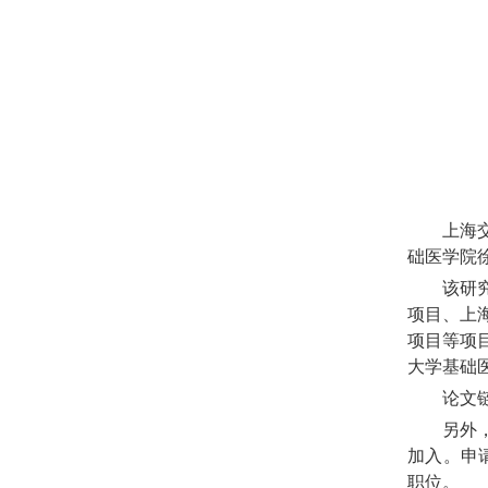
上海
础医学院
该研
项目、上
项目等项
大学基础
论文
另外
加入。申请
职位。