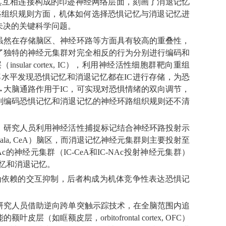
其互相连接构成的印迹神经网络层面，刻画了消退记忆
，在神经环路组织规则方面，机体如何选择恐惧记忆与消退记忆进
未决的关键科学问题。
虽然在存储脑区、神经环路等方面具有较高的重叠性，
了独特的神经元集群对完全相反的行为分别进行编码和
ar cortex, IC），利用神经活性细胞群靶向重组
AP）技术，在单细胞分辨率水平发现恐惧记忆和消退记忆都在IC进行存储，为恐
大脑通路作用于IC，可实现对恐惧情绪的双向调节，
别编码恐惧记忆和消退记忆的神经环路组织规则还不清
，研究人员利用神经活性捕捉标记结合神经环路投射示
dala, CeA）脑区，而消退记忆神经元集群则主要投射至
和NAc的神经元集群（IC-CeA和IC-NAc投射神经元集群）
记忆和消退记忆。
忆行为依赖的交互抑制，后者构成为机体竞争性表达恐惧记
研究人员借助逆向跨单突触示踪技术，在全脑范围内追
眶额皮层，orbitofrontal cortex, OFC）