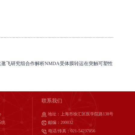
卫生中心袁逖飞研究组合作解析NMDA受体膜转运在突触可塑性
联系我们
心
地址：上海市徐汇区医学院路138号
系统
邮编：200032
电话/传真：021-54237056