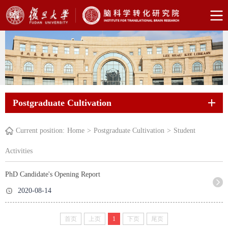
Postgraduate Cultivation
Current position:
Home
>
Postgraduate Cultivation
>
Student
Activities
PhD Candidate's Opening Report
2020-08-14
首页
上页
1
下页
尾页