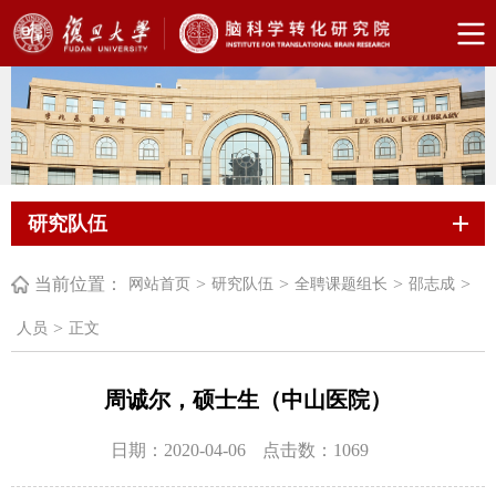
研究队伍
当前位置：
>
>
>
>
网站首页
研究队伍
全聘课题组长
邵志成
>
人员
正文
周诚尔，硕士生（中山医院）
日期：2020-04-06
点击数：
1069