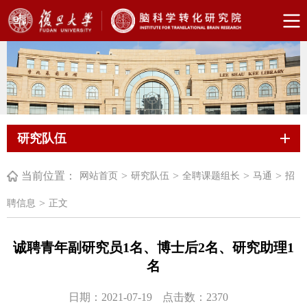
研究队伍
当前位置：
>
>
>
>
网站首页
研究队伍
全聘课题组长
马通
招
>
聘信息
正文
诚聘青年副研究员1名、博士后2名、研究助理1
名
日期：2021-07-19
点击数：
2370