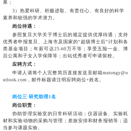
果；
3
）热爱科研、积极进取、有责任心、有良好的科学
素养和较强的学术潜力。
岗位待遇：
参照复旦大学关于博士后的规定提供优厚待遇；支持
优秀者申报复旦、上海市及国家的“超级博士后”计划和各
类基金项目；年薪可达
25-60
万不等；享受五险一金、博
后公寓和子女入学保障等；出站优秀者可申请留校。
应聘方式：
申请人请将个人完整简历直接发送至邮箱
matongy@o
utlook.com
，邮件标题请注明应聘岗位
+
姓名。
岗位三 研究助理
1
名
岗位职责：
协助管理实验室的日常科研活动；仪器设备、实验耗
材和实验动物的采购与管理；差旅安排和财务报销等；适
当参与课题实验。