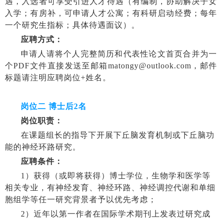
遇，入选者可享受引进人才待遇（有编制，协助解决子女
入学；有房补，可申请人才公寓；有科研启动经费；每年
一个研究生指标；具体待遇面议）。
应聘方式：
申请人请将个人完整简历和代表性论文首页合并为一
个
PDF
文件直接发送至邮箱
matongy@outlook.com
，邮件
标题请注明应聘岗位
+
姓名。
岗位二 博士后
2
名
岗位职责：
在课题组长的指导下开展下丘脑发育机制或下丘脑功
能的神经环路研究。
应聘条件：
1
）获得（或即将获得）博士学位，生物学和医学等
相关专业，有神经发育、
神经环路、神经调控代谢和单细
胞组学等任一研究背景者予以优先考虑；
2
）近年以第一作者在国际学术期刊上发表过研究成