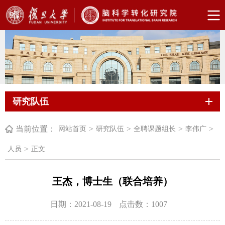
研究队伍
当前位置：
>
>
>
>
网站首页
研究队伍
全聘课题组长
李伟广
>
人员
正文
王杰，博士生（联合培养）
日期：2021-08-19
点击数：
1007