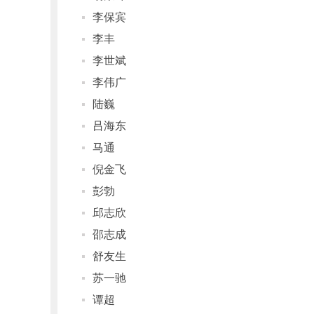
李保宾
李丰
李世斌
李伟广
陆巍
吕海东
马通
倪金飞
彭勃
邱志欣
邵志成
舒友生
苏一驰
谭超