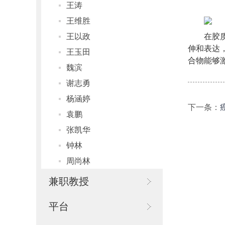
王涛
王维胜
在胶
王以政
伸和表达，
王玉田
合物能够
魏滨
谢志勇
杨涵婷
下一条：
袁鹏
张凯华
钟林
周尚林
兼职教授
平台