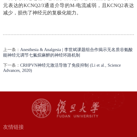
元表达的
KCNQ2/3
通道介导的
M-
电流减弱，且
KCNQ2
表达
减少，损伤了神经元的复极化能力。
上一条：
Anesthesia & Analgesia | 李世斌课题组合作揭示无名质谷氨酸
能神经元调节七氟烷麻醉的神经环路机制
下一条：
CRHPVN神经元激活导致了免疫抑制 (Li et al., Science
Advances, 2020)
友情链接