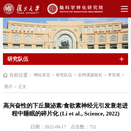
研究队伍
当前位置：
>
>
>
>
网站首页
研究队伍
全聘课题组长
李世斌
>
图片
正文
高兴奋性的下丘脑泌素/食欲素神经元引发衰老进
程中睡眠的碎片化 (Li et al., Science, 2022)
日期：2022-08-17
点击数：
752