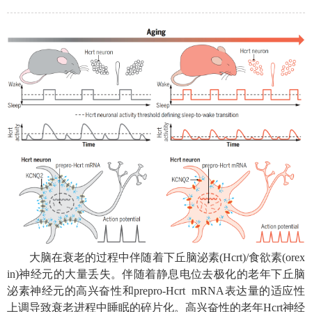
大脑在衰老的过程中伴随着下丘脑泌素
(Hcrt)/
食欲素
(orex
in)
神经元的大量丢失。伴随着静息电位去极化的老年下丘脑
泌素神经元的高兴奋性和
prepro-Hcrt mRNA
表达量的适应性
上调导致衰老进程中睡眠的碎片化。高兴奋性的老年
Hcrt
神经