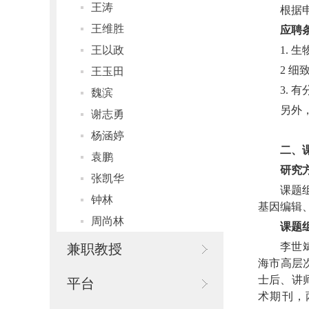
王涛
根据
王维胜
应聘
1.
王以政
2 
王玉田
3.
魏滨
另外
谢志勇
杨涵婷
二、
袁鹏
研究
张凯华
课题
钟林
基因编辑
周尚林
课题
李世斌
兼职教授
海市高层
士后、讲师。研
平台
术期刊，两项研