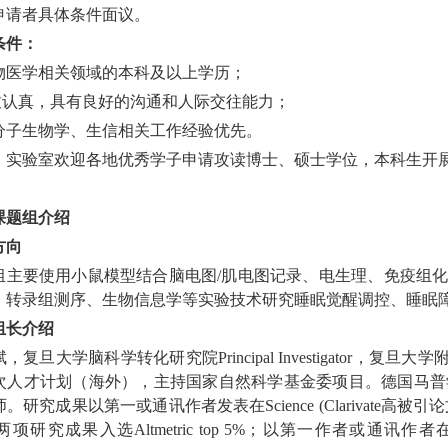
申请者具体条件面议。
条件：
 生物医学相关领域的本科及以上学历；
细致认真，具有良好的沟通和人际交往能力；
 有分子生物学、生信相关工作经验优先。
，实验室欢迎各地优秀学子申请攻读博士、硕士学位，本科生开
课题组介绍
方向
组主要使用小鼠模型结合脑电图/肌电图记录、电生理、免疫组化、在
、转录组测序、生物信息学等实验技术研究睡眠觉醒调控、睡眠
组长介绍
，复旦大学脑科学转化研究院Principal Investigato
次人才计划（海外），主持国家自然科学基金委项目。德国马普
究成果以第一或通讯作者发表在Science (Clarivate高被引论文), Science 
究成果入选Altmetric top 5%；以第一作者或通讯作者在Clinical and Tr