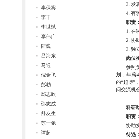
3.
李保宾
4.
李丰
职责
李世斌
1.
李伟广
2. 
陆巍
3.
吕海东
岗位
马通
参照
划，年薪4
倪金飞
的“超博
彭勃
问交流机
邱志欣
邵志成
科研
舒友生
职责
苏一驰
协助实
谭超
待遇