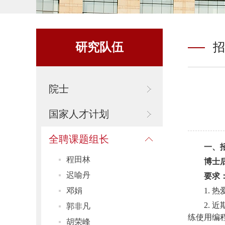
研究队伍
招
院士
国家人才计划
全聘课题组长
一、
程田林
博士
迟喻丹
要求
1.
邓娟
2.
郭非凡
练使用编
胡荣峰