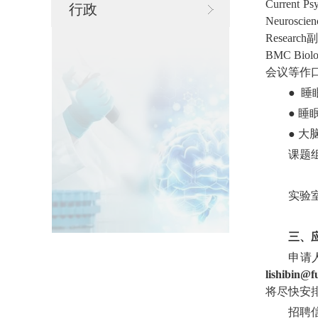
Current P
行政
Neurosc
Research副
BMC Bi
会议等作
●
睡
●
睡
●
大
课题
实验室网址
三、
申请
lishibin@f
将尽快安
招聘