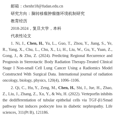
邮箱：chenhr18@fudan.edu.cn
研究方向：脑转移瘤肿瘤微环境机制研究
教育经历
2018-2024，复旦大学，本科
代表性论文
1. Ni, J.,
Chen, H.
, Yu, L., Guo, T., Zhou, Y., Jiang, S., Ye,
R., Yang, X., Chu, L., Chu, X., Li, H., Liu, W., Gu, Y., Yuan, Z.,
Gong, J., & Zhu, Z. (2024). Predicting Regional Recurrence and
Prognosis in Stereotactic Body Radiation Therapy-Treated Clinical
Stage I Non-small Cell Lung Cancer Using a Radiomics Model
Constructed With Surgical Data. International journal of radiation
oncology, biology, physics, 120(4), 1096–1106.
2. Qi, C., Hu, Y., Zeng, M.,
Chen, H.
, Shi, J., Jue, H., Zhao,
Z., Liu, J., Zhang, Z., Xu, Y., & Wu, H. (2022). Verteporfin inhibits
the dedifferentiation of tubular epithelial cells via TGF-β1/Smad
pathway but induces podocyte loss in diabetic nephropathy. Life
sciences, 311(Pt B), 121186.