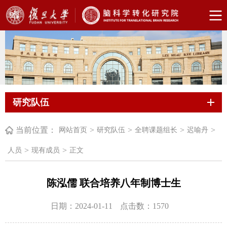
研究队伍
当前位置：
>
>
>
>
网站首页
研究队伍
全聘课题组长
迟喻丹
>
>
人员
现有成员
正文
陈泓儒 联合培养八年制博士生
日期：2024-01-11
点击数：
1570