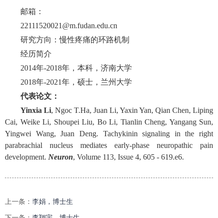
邮箱：
22111520021@m.fudan.edu.cn
研究方向：慢性疼痛的环路机制
经历简介
2014年-2018年，本科，济南大学
2018年-2021年，硕士，兰州大学
代表论文：
Yinxia Li
, Ngoc T.Ha, Juan Li, Yaxin Yan, Qian Chen, Liping
Cai, Weike Li, Shoupei Liu, Bo Li, Tianlin Cheng, Yangang Sun,
Yingwei Wang, Juan Deng. Tachykinin signaling in the right
parabrachial nucleus mediates early-phase neuropathic pain
development.
Neuron
, Volume 113, Issue 4, 605 - 619.e6.
上一条：
李娟，博士生
下一条：
李翔宇，博士生