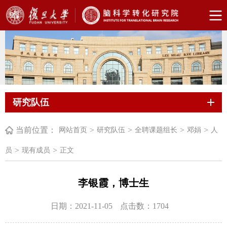
研究队伍
当前位置：
>
>
>
>
网站首页
研究队伍
全聘课题组长
邓娟
人
>
>
员
现有成员
正文
李银霞，博士生
日期：2021-11-05
点击数：
1704