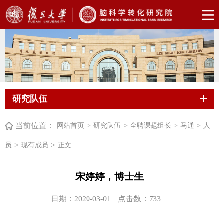
研究队伍
当前位置：
>
>
>
>
网站首页
研究队伍
全聘课题组长
马通
人
>
>
员
现有成员
正文
宋婷婷，博士生
日期：2020-03-01
点击数：
733