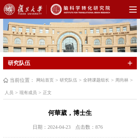
研究队伍
当前位置：
>
>
>
>
网站首页
研究队伍
全聘课题组长
周尚林
>
>
人员
现有成员
正文
何華葳，博士生
日期：2024-04-23
点击数：
876