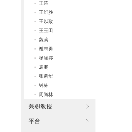
王涛
王维胜
王以政
王玉田
魏滨
谢志勇
杨涵婷
袁鹏
张凯华
钟林
周尚林
兼职教授
平台