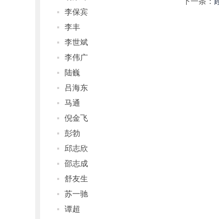
下一条：
李保宾
李丰
李世斌
李伟广
陆巍
吕海东
马通
倪金飞
彭勃
邱志欣
邵志成
舒友生
苏一驰
谭超