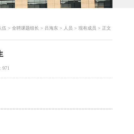
>
>
>
>
>
队伍
全聘课题组长
吕海东
人员
现有成员
正文
生
：
971