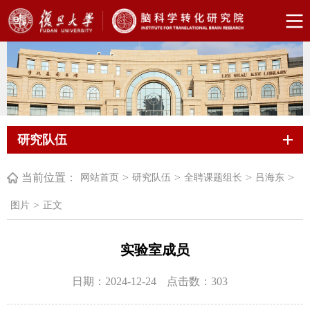
研究队伍
当前位置：
>
>
>
>
网站首页
研究队伍
全聘课题组长
吕海东
>
图片
正文
实验室成员
日期：2024-12-24
点击数：
303