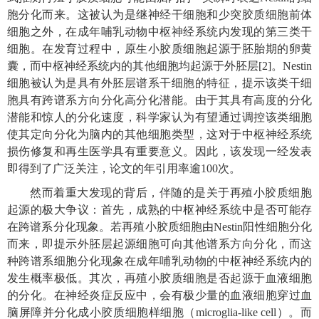
胞分化而来。这被认为是继神经干细胞和少突胶质细胞前体
细胞之外，在成年哺乳动物中枢神经系统内发现的第三类干
细胞。在发育过程中，原生小胶质细胞起源于胚胎期的卵黄
囊，而中枢神经系统内的其他细胞均起源于外胚层[2]。Nestin
细胞被认为是具有外胚层谱系干细胞的特征，提示该类干细
胞具有跨谱系方向分化高分化潜能。由于其具有高度的分化
潜能和惊人的分化速度，科学家认为有望通过调控该类细胞
使其定向分化为脑内的其他细胞类型，这对于中枢神经系统
损伤修复和再生医学具有重要意义。因此，该发现一经发表
即得到了广泛关注，论文的年引用率逾100次。
然而着重大发现的背后，伴随的是关于再殖小胶质细胞
起源的极大争议：首先，成熟的中枢神经系统中是否可能存
在跨谱系分化现象。若再殖小胶质细胞由Nestin阳性细胞分化
而来，即提示外胚层起源细胞可向其他谱系方向分化，而这
种跨谱系细胞分化现象在成年哺乳动物的中枢神经系统内的
发生概率极低。其次，再殖小胶质细胞是否起源于血液细胞
的分化。在神经炎症反应中，会有极少量的血液细胞穿过血
脑屏障并分化成小胶质细胞样细胞（microglia-like cell）。而