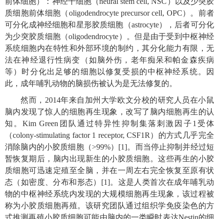
前体细胞）：神经干细胞（neural stem cell, NSC）以及少突胶
质细胞前体细胞（oligodendrocyte precursor cell, OPC）。前者
可分化成神经细胞和星形胶质细胞（astrocyte），后者可分化
为少突胶质细胞（oligodendrocyte）。但是由于受到中枢神经
系统细胞内在特性和外部环境的制约，其分化能力有限，无
法在神经退行性病变（如脑外伤，老年痴呆和帕金森疾病
等）时分化出足够的细胞以修复受损的中枢神经系统。因
此，成年哺乳动物的脑损伤被认为是无法修复的。
然而，2014年来自加州大学欧文分校的研究人员在小鼠
脑内发现了惊人的细胞再生现象，改写了脑内细胞再生的认
知。Kim Green团队通过特异性抑制集落刺激因子1受体
（colony-stimulating factor 1 receptor, CSF1R）的方式几乎完全
消除脑内的小胶质细胞（>99%）[1]。而当停止抑制并经过短
暂恢复期后，脑内出现新生的小胶质细胞。这些再生的小胶
质细胞可迅速定殖至全脑，并在一周左右完全恢复至原有状
态
（如密度、分布和形态）[1]。这是人类首次在成年哺乳动
物的中枢神经系统内发现的大规模细胞再生现象，该过程被
称为小胶质细胞再殖。该研究团队通过组织学免疫染色的方
式推测再殖小胶质细胞可能由脑内的一类瞬时表达Nestin的细