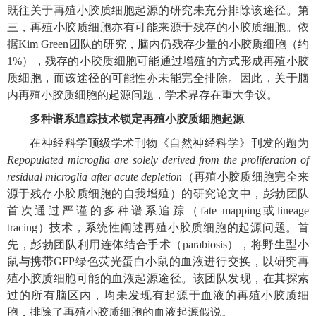
既往关于再殖小胶质细胞起源的研究未充分排除该途径。第
三，再殖小胶质细胞亦有可能来源于残存的小胶质细胞。依
据Kim Green团队的研究，脑内仍残存少量的小胶质细胞（约
1%），残存的小胶质细胞可能通过增殖的方式形成再殖小胶
质细胞，而该途径的可能性亦未能完全排除。因此，关于脑
内再殖小胶质细胞的起源问题，学术界存在重大争议。
多种谱系追踪技术锁定再殖小胶质细胞起源
在神经科学顶级学术刊物《自然神经科学》刊发的题为
Repopulated microglia are solely derived from the proliferation of
residual microglia after acute depletion
（再殖小胶质细胞完全来
源于残存小胶质细胞的自我增殖）的研究论文中，彭勃团队
首次通过严谨的多种谱系追踪（fate mapping或lineage
tracing）技术，系统性阐述再殖小胶质细胞的起源问题。首
先，彭勃团队利用连体结合手术（parabiosis），将野生型小
鼠与携带GFP绿色荧光蛋白小鼠的血液进行交换，以研究再
殖小胶质细胞可能的血液起源途径。该团队发现，在其探索
过的所有脑区内，均未发现有起源于血液的再殖小胶质细
胞，排除了再殖小胶质细胞的血液起源假说。