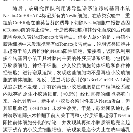
随后，该研究团队利用诱导型谱系追踪转基因小鼠
Nestin-CreER::Ai14标记所有的Nestin细胞。在该类实验中，重
组酶CreER会在他莫昔芬的诱导下切除Nestin细胞中报告基因
tdTomato前的停止信号。于是该类细胞和其分化而成的后代细
胞均会永久表达tdTomato报告蛋白。但令人意外的是，再殖小
胶质细胞中未发现携带有tdTomato报告蛋白，说明该类细胞并
非起源于前人所推测的Nestin阳性细胞。紧接着，该团队利用
多个转基因小鼠工具对脑内主要的外胚层谱系细胞（包括星
形胶质细胞、神经干细胞、少突胶质细胞前体细胞和多种神
经细胞）进行谱系追踪，发现这些细胞均不是再殖小胶质细
胞的前体细胞。相反，通过巧妙设计的Cx3cr1-CreER::Ai14谱
系追踪技术发现，所有的再殖小胶质细胞是由中枢神经系统
内残存的原生小胶质细胞（<0.9%）经过直接的细胞增殖而
来。在此过程中，新生的小胶质会瞬时性表达Nestin蛋白，但
其细胞命运（cell fate）未发生改变。于是，彭勃团队通过多
种谱系追踪技术推翻了前人关于再殖小胶质细胞起源于Nestin
阳性前体细胞分化的结论，并发现其再殖小胶质细胞完全起
源于残存的小胶质细胞增殖。该现象是迄今为止在成年哺乳