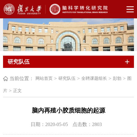
研究队伍
当前位置：
>
>
>
>
网站首页
研究队伍
全聘课题组长
彭勃
图
>
片
正文
脑内再殖小胶质细胞的起源
日期：2020-05-05
点击数：
2803