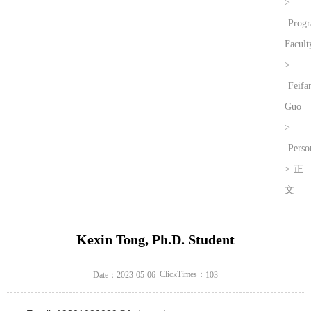
>
Prog
Facult
>
Feifa
Guo
>
Perso
>
正
文
Kexin Tong, Ph.D. Student
ClickTimes：
Date：2023-05-06
103