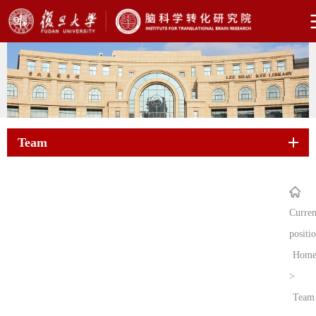
Team
Curren
positi
Hom
>
Team