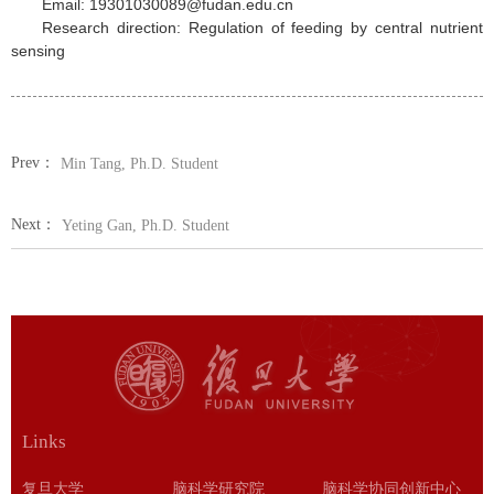
Email: 19301030089@fudan.edu.cn
Research direction: Regulation of feeding by central nutrient
sensing
Prev：
Min Tang, Ph.D. Student
Next：
Yeting Gan, Ph.D. Student
Links
复旦大学
脑科学研究院
脑科学协同创新中心