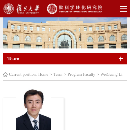
Team
Current position:
Home
>
Team
>
Program Faculty
>
WeiGuang Li