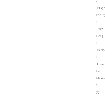
>
Prog
Facult
>
Juan
Deng
>
Perso
>
Curre
Lab
Membe
>
正
文