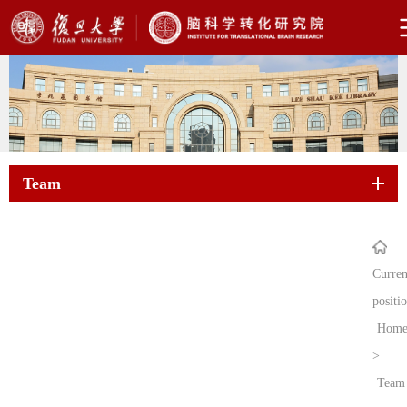
Team
Curren
positi
Hom
>
Team