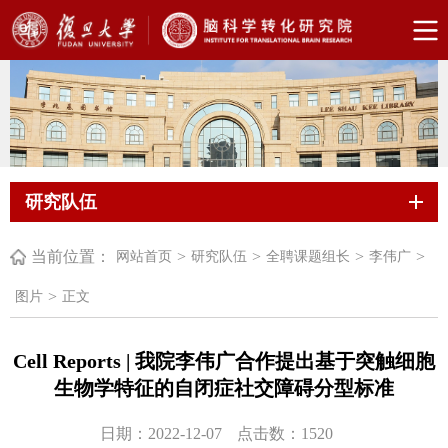
研究队伍
当前位置：
>
>
>
>
网站首页
研究队伍
全聘课题组长
李伟广
>
图片
正文
Cell Reports | 我院李伟广合作提出基于突触细胞
生物学特征的自闭症社交障碍分型标准
日期：2022-12-07
点击数：
1520