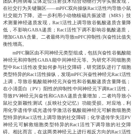
团队利用病毒立体定位注射技术结合动物行为学实验发现，
在社交行为关键脑区——mPFC双向操纵Rac1活性均导致小鼠
社交能力下降。进一步利用小动物核磁共振波谱（MRS）技
术测量神经递质发现，Rac1活性上调导致谷氨酸递质含量降
低，不影响GABA递质；Rac1活性下调不影响谷氨酸递质，
增加GABA含量。二者最终均导致mPFC抑制性/兴奋性比值失
衡性增高。
mPFC脑区由不同神经元类型组成，包括兴奋性谷氨酸能
神经元和抑制性GABA能中间神经元等。为研究不同细胞类
型中Rac1活性改变如何参与社交障碍，研究团队进行了细胞
类型特异的Rac1活性操纵，发现mPFC兴奋性神经元Rac1活性
上调，导致谷氨酸能神经元兴奋性和谷氨酸递质含量降低；
在小清蛋白（PV）阳性的抑制性中间神经元下调Rac1活性，
导致PV神经元兴奋性和GABA递质含量增加，二者均导致小
鼠社交新颖性测试（反映社交记忆）功能受损。对应地，利
用化学遗传学或光遗传学激活谷氨酸能神经元可解救细胞类
型特异的Rac1活性上调导致的社交障碍；化学遗传学失活PV
神经元可解救细胞类型特异的Rac1活性下调导致的社交障
碍。相比而言，在这两类神经元上进行相反方向的Rac1活性