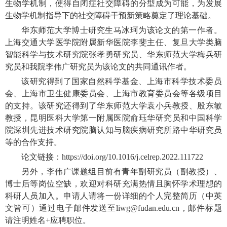
生物学机制，使得自闭症社交障碍的分型成为可能，为发展
生物学机制指导下的社交障碍干预新策略奠定了理论基础。
华东师范大学博士研究生马冰珂为该论文的第一作者。
上海交通大学医学院附属新华医院李斐主任、复旦大学类脑
智能科学与技术研究院张孝勇研究员、华东师范大学梅兵研
究员和我院李伟广研究员为该论文的共同通讯作者。
该研究得到了国家自然科学基金、上海市科学技术委员
会、上海市卫生健康委员会、上海市教育委员会等各级项目
的支持。该研究还得到了华东师范大学袁小兵教授、殷东敏
教授，昆明医科大学第一附属医院俞珏华研究员和中国科学
院深圳先进技术研究院脑认知与脑疾病研究所路中华研究员
等的合作支持。
论文链接：https://doi.org/10.1016/j.celrep.2022.111722
另外，李伟广课题组目前有青年副研究员（副教授）、
博士后等岗位空缺，欢迎对科研充满热情且胸怀学术理想的
科研人员加入。申请人请将一份详细的个人完整简历（中英
文皆可）通过电子邮件发送至liwg@fudan.edu.cn，邮件标题
请注明姓名+应聘职位。