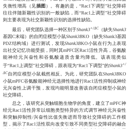
失衡性增高（见
插图
）。有趣的是，“Rac1下调型”社交障碍
往往伴随新颖性识别的一般缺陷，而“Rac1上调型”社交障碍
则主要表现为社交新颖性识别的选择性缺陷。
+/ΔC
最后，研究团队选择一种区别于
Shank3
（缺失
Shank3
基因C末端）的自闭症模型小鼠
Shank3B
KO（缺失Shank3基因
PDZ结构域）进行测试，发现
Shank3B
KO小鼠在行为上表现
出社交记忆功能受损，同时其mPFC区Rac1活性升高，谷氨酸
能神经元兴奋性和谷氨酸递质含量均降低。该表现类似
+/
于“Rac1上调型”社交障碍，跟表现为“Rac1下调型”的
Shank3
ΔC
自闭症模型小鼠截然相反。为此，研究团队在
Shank3B
KO
小鼠mPFC谷氨酸能神经元选择性地进行Rac1活性抑制或神经
元兴奋性上调干预，发现均能明显改善该自闭症模型小鼠的
社交障碍。
总之，该研究从突触细胞生物学的角度，建立了mPFC神
经元Rac1活性异常以细胞类型特异的方式调节神经元兴奋性
和突触抑制性/兴奋性比值失衡进而导致社交障碍的工作模
型，揭示了Rac1活性双向改变引致不同类型社交障碍的融合