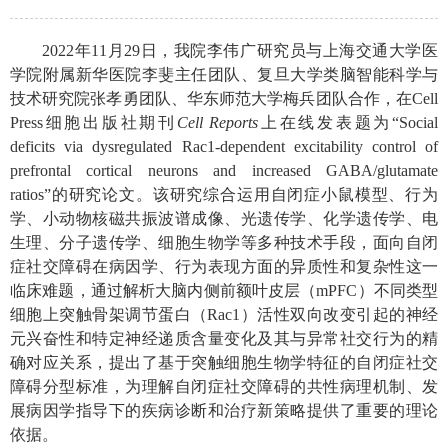
2022年11月29日，我院李伟广研究员与上海交通大学医
学院附属新华医院李斐主任团队、复旦大学类脑智能科学与
技术研究院张孝勇团队、华东师范大学梅兵团队合作，在Cell
Press细胞出版社期刊
Cell Reports
上在线发表题为“Social
deficits via dysregulated Rac1-dependent excitability control of
prefrontal cortical neurons and increased GABA/glutamate
ratios”的研究论文。该研究综合运用自闭症小鼠模型、行为
学、小动物核磁共振波谱成像、光遗传学、化学遗传学、电
生理、分子遗传学、细胞生物学等多种技术手段，面向自闭
症社交障碍在病因学、行为表现方面的异质性和复杂性这一
临床难题，通过解析大脑内侧前额叶皮层（mPFC）不同类型
细胞上突触骨架调节蛋白（Rac1）活性双向改变引起的神经
元兴奋性和特定神经递质含量变化及其与异常社交行为的精
确对应关系，提出了基于突触细胞生物学特征的自闭症社交
障碍分型标准，为理解自闭症社交障碍的共性病理机制、发
展病因学指导下的疾病诊断和治疗新策略提供了重要的理论
依据。