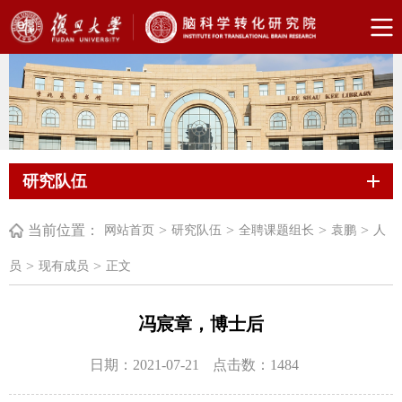
研究队伍
当前位置：
>
>
>
>
网站首页
研究队伍
全聘课题组长
袁鹏
人
>
>
员
现有成员
正文
冯宸章，博士后
日期：2021-07-21
点击数：
1484