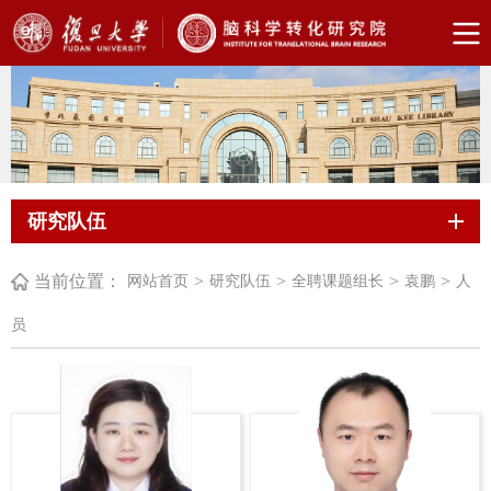
研究队伍
当前位置：
>
>
>
>
网站首页
研究队伍
全聘课题组长
袁鹏
人
员