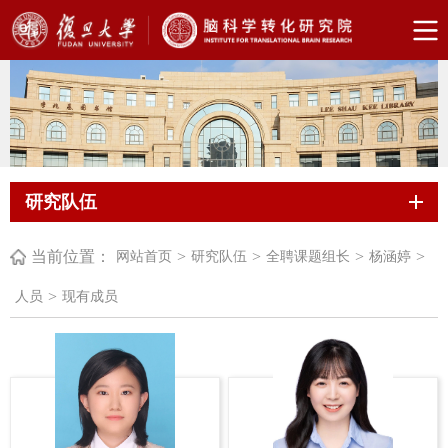
研究队伍
当前位置：
>
>
>
>
网站首页
研究队伍
全聘课题组长
杨涵婷
>
人员
现有成员