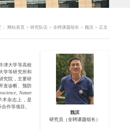
置：
>
>
>
>
网站首页
研究队伍
全聘课题组长
魏滨
正文
、牛津大学等高校
海大学等研究所和
化研究院，主要研
开发诊断、预防
oscience, Nature
学术杂志上，是
际合作等项目。
魏滨
研究员（全聘课题组长）