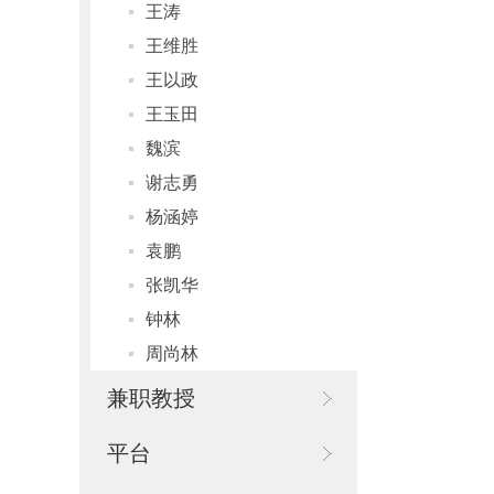
王涛
王维胜
王以政
王玉田
魏滨
谢志勇
杨涵婷
袁鹏
张凯华
钟林
周尚林
兼职教授
平台