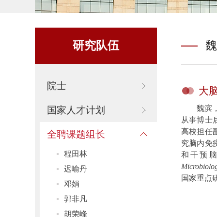
研究队伍
魏
院士
大
魏滨
国家人才计划
从事博士
高校担任
全聘课题组长
究脑内免
程田林
和干预
Microbiolo
迟喻丹
国家重点
邓娟
郭非凡
胡荣峰