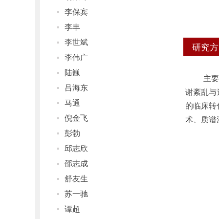
李保宾
李丰
李世斌
研究方
李伟广
陆巍
主
吕海东
谢紊乱与
马通
的临床转
倪金飞
术、质谱
彭勃
邱志欣
邵志成
舒友生
苏一驰
谭超